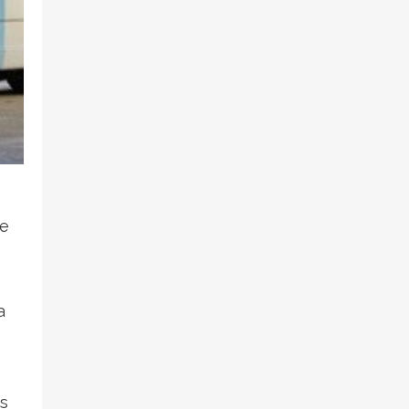
ne
a
es