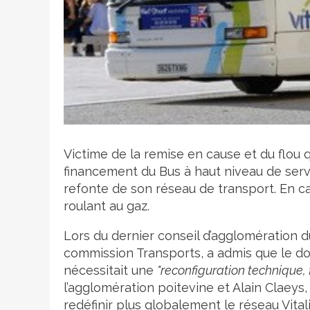
Crédit photo
Victime de la remise en cause et du flou qu
financement du Bus à haut niveau de servi
refonte de son réseau de transport. En ca
roulant au gaz.
Lors du dernier conseil d’agglomération du
commission Transports, a admis que le do
nécessitait une
"reconfiguration technique, 
l’agglomération poitevine et Alain Claeys,
redéfinir plus globalement le réseau Vital