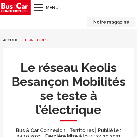
MENU
Notre magazine
ACCUEIL
TERRITOIRES
Le réseau Keolis
Besançon Mobilités
se teste à
l’électrique
Bus & Car Connexion
Territoires
Publié le :
24.10.2021
Dernière Mise à jour :
24.10.2021