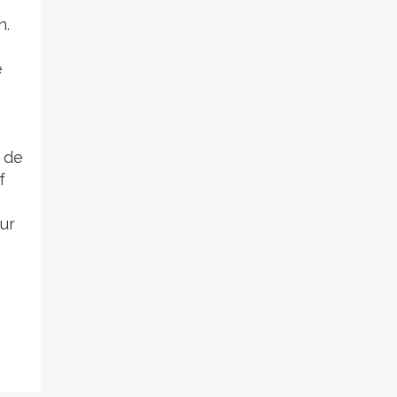
n.
e
s de
f
sur