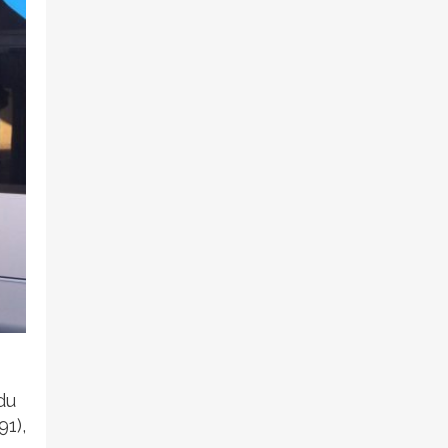
du
91),