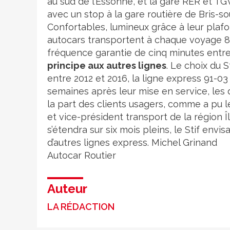
au sud de l’Essonne, et la gare RER et T
avec un stop à la gare routière de Bris-so
Confortables, lumineux grâce à leur plaf
autocars transportent à chaque voyage 83 
fréquence garantie de cinq minutes entr
principe aux autres lignes
. Le choix du S
entre 2012 et 2016, la ligne express 91-0
semaines après leur mise en service, les 
la part des clients usagers, comme a pu 
et vice-président transport de la région 
s’étendra sur six mois pleins, le Stif envi
d’autres lignes express. Michel Grinand
Autocar
Routier
Auteur
LA RÉDACTION