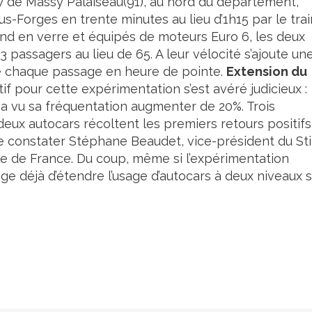
GV de Massy Palaiseau(91), au nord du département,
us-Forges en trente minutes au lieu d’1h15 par le trai
ond en verre et équipés de moteurs Euro 6, les deux
passagers au lieu de 65. A leur vélocité s’ajoute un
e chaque passage en heure de pointe.
Extension du
tif pour cette expérimentation s’est avéré judicieux :
3 a vu sa fréquentation augmenter de 20%. Trois
deux autocars récoltent les premiers retours positif
le constater Stéphane Beaudet, vice-président du Sti
Île de France. Du coup, même si l’expérimentation
sage déjà d’étendre l’usage d’autocars à deux niveaux 