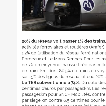
Crédit photo
20% du réseau voit passer 1% des trains.
activités ferroviaires et routières (Arafe
1,2% de l’utilisation du réseau ferré natio
Bordeaux et Le Mans-Rennes. Pour les mê
de 7% en moyenne, hausse tirée par celle d
de trains.km, dont 80,5% de trains de voya
sur 15% des lignes du réseau, et que 20% 
Le TER subventionné à 74%.
Du côté des 
centimes d’euros par passager.km. Les re
passager.km pour SNCF Mobilités, contre
par siège.km contre 6,5 centimes pour le