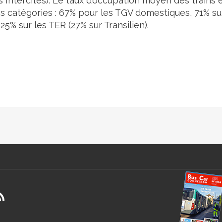
Intercités). Le taux d’occupation moyen des trains 
es catégories : 67% pour les TGV domestiques, 71% su
25% sur les TER (27% sur Transilien).