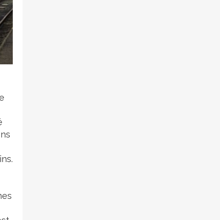
de
é
ons
ins.
mes