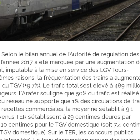
Selon le bilan annuel de l’Autorité de régulation des
r), l’année 2017 a été marquée par une augmentation 
nal, imputable à la mise en service des LGV Tours-
mes raisons, la fréquentation des trains a augment
u TGV (+9,7%). Le trafic total s’est élevé à 489 milli
geurs. L’Arafer souligne que 50% du trafic est réalisé
du réseau ne supporte que 1% des circulations de tra
recettes commerciales, la moyenne s’établit à 9,1
venus TER s’établissent à 29 centimes d’euros par
 10 centimes pour le TGV domestique (soit 7,4 centi
 TGV domestique). Sur le TER, les concours publics