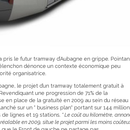
 a pris le futur tramway d’Aubagne en grippe. Pointan
c Mélenchon dénonce un contexte économique peu
orité organisatrice.
bagne, le projet d’un tramway totalement gratuit à
 Revendiquant une progression de 71% de la
se en place de la gratuité en 2009 au sein du réseau
planché sur un " business plan" portant sur 144 million
 de lignes et 19 stations.
" Le coût au kilomètre, anno
 préalable en 2009, situe le projet parmi les moins coûteu
is que le Front de gauche ne partage pas.