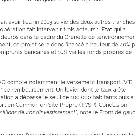
ait avoir lieu fin 2013 suivie des deux autres tranches
pération fait intervenir trois acteurs : l’Etat qui a
 d’euros dans le cadre du Grenelle de l’environnemen
ent, ce projet sera donc financé à hauteur de 40% 
emprunts bancaires et 10% via les fonds propres de
l’AO compte notamment le versement transport (VT)
 " ce remboursement. Un levier dont le taux a été
ation a dépassé le seuil de 100 000 habitants puis à
port en Commun en Site Propre (TCSP). Conclusion :
llions d’euros d’investissement"
, note le Front de gau
 origine, l’organisation politique revient aussi sur la