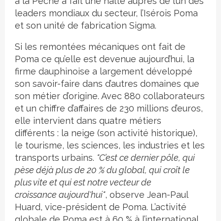
à la Pêche a fait une halte auprès de l’un des
leaders mondiaux du secteur, l’Isérois Poma
et son unité de fabrication Sigma.
Si les remontées mécaniques ont fait de
Poma ce qu’elle est devenue aujourd’hui, la
firme dauphinoise a largement développé
son savoir-faire dans d’autres domaines que
son métier d’origine. Avec 880 collaborateurs
et un chiffre d’affaires de 230 millions d’euros,
elle intervient dans quatre métiers
différents : la neige (son activité historique),
le tourisme, les sciences, les industries et les
transports urbains.
"C’est ce dernier pôle, qui
pèse déjà plus de 20 % du global, qui croît le
plus vite et qui est notre vecteur de
croissance aujourd'hui"
, observe Jean-Paul
Huard, vice-président de Poma. L’activité
globale de Poma est à 60 % à l’international.