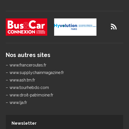
Nos autres sites
www.franceroutes.fr
www.supplychainmagazine.fr
www.ash.tm.fr
www.tourhebdo.com
www.droit-patrimoine.fr
www.lja.fr
Newsletter