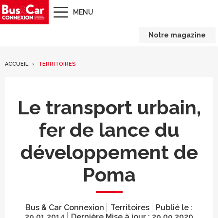
MENU
Notre magazine
ACCUEIL
TERRITOIRES
Le transport urbain,
fer de lance du
développement de
Poma
Bus & Car Connexion
Territoires
Publié le :
29.01.2014
Dernière Mise à jour :
29.09.2020