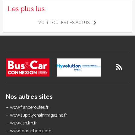
Les plus lus
VOIR TOUTES LES ACTUS
Nos autres sites
www.franceroutes.fr
www.supplychainmagazine.fr
www.ash.tm.fr
www.tourhebdo.com