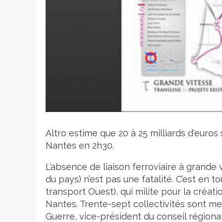
Crédit photo
Altro estime que 20 à 25 milliards d'euro
Nantes en 2h30.
L’absence de liaison ferroviaire à grande v
du pays) n’est pas une fatalité. C’est en t
transport Ouest), qui milite pour la créat
Nantes. Trente-sept collectivités sont m
Guerre, vice-président du conseil régional