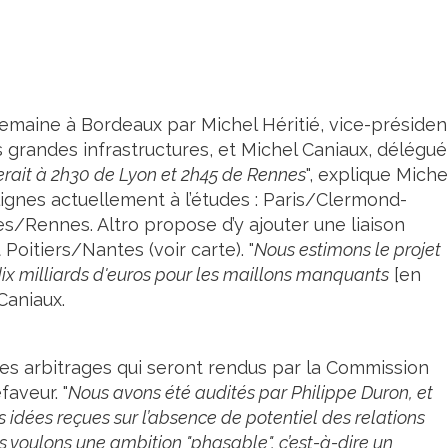
semaine à Bordeaux par Michel Héritié, vice-présiden
grandes infrastructures, et Michel Caniaux, délégué
erait à 2h30 de Lyon et 2h45 de Rennes
", explique Miche
 lignes actuellement à l’études : Paris/Clermond-
/Rennes. Altro propose d’y ajouter une liaison
itiers/Nantes (voir carte). "
Nous estimons le projet
 dix milliards d'euros pour les maillons manquants
[en
Caniaux.
les arbitrages qui seront rendus par la Commission
faveur. "
Nous avons été audités par Philippe Duron, et
es idées reçues sur l’absence de potentiel des relations
 voulons une ambition "phasable", c’est-à-dire un