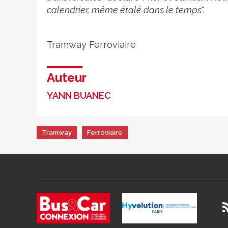
calendrier, même étalé dans le temps
".
Tramway
Ferroviaire
Auteur
YANN BUANEC
Tramway
Ferroviaire