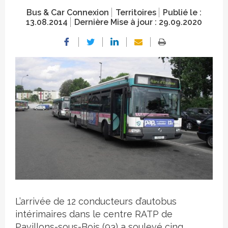
Bus & Car Connexion
Territoires
Publié le :
13.08.2014
Dernière Mise à jour :
29.09.2020
Crédit photo
L’arrivée de 12 conducteurs d’autobus
intérimaires dans le centre RATP de
Pavillons-sous-Bois (93) a soulevé cinq