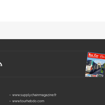
www.supplychainmagazine.fr
www.tourhebdo.com