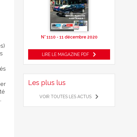
N° 1110 - 11 décembre 2020
s)
es
LIRE LE MAGAZINE PDF
tés
Les plus lus
ier
té
VOIR TOUTES LES ACTUS
.