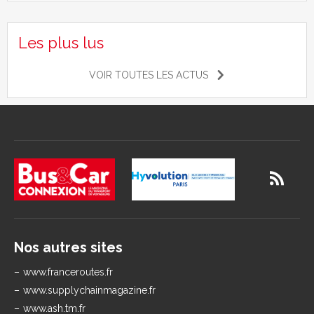
Les plus lus
VOIR TOUTES LES ACTUS
Nos autres sites
www.franceroutes.fr
www.supplychainmagazine.fr
www.ash.tm.fr