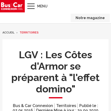
MENU
Notre magazine
ACCUEIL
TERRITOIRES
LGV : Les Côtes
d'Armor se
préparent à "l'effet
domino"
Bus & Car Connexion
Territoires
Publié le :
02.05.2016
Dernière Mise à jour :
29.09.2020