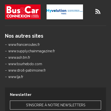
Nos autres sites
www.franceroutes.fr
www.supplychainmagazine.fr
www.ash.tm.fr
www.tourhebdo.com
www.droit-patrimoine.fr
www.lja.fr
Newsletter
S'INSCRIRE À NOTRE NEWSLETTERS