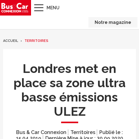
MENU
Notre magazine
ACCUEIL
TERRITOIRES
Londres met en
place sa zone ultra
basse émissions
ULEZ
Bus & Car Connexion
Territoires
Publié le :
15.04.2019
Dernière Mise à jour :
30.09.2020