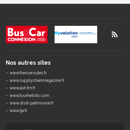
Nos autres sites
www.franceroutes.fr
www.supplychainmagazine.fr
www.ash.tm.fr
www.tourhebdo.com
www.droit-patrimoine.fr
www.lja.fr