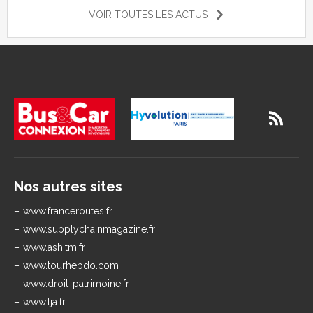
VOIR TOUTES LES ACTUS
Nos autres sites
www.franceroutes.fr
www.supplychainmagazine.fr
www.ash.tm.fr
www.tourhebdo.com
www.droit-patrimoine.fr
www.lja.fr