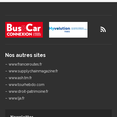
Nos autres sites
www.franceroutes.fr
www.supplychainmagazine.fr
www.ash.tm.fr
www.tourhebdo.com
www.droit-patrimoine.fr
www.lja.fr
Newsletter