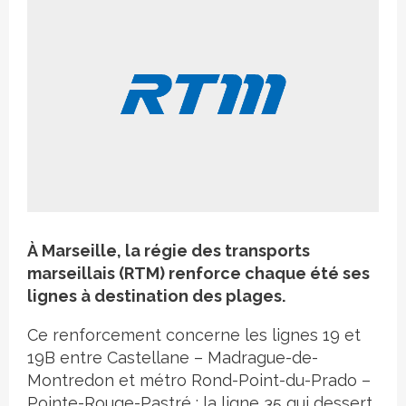
Crédit photo
À
Marseille, la régie des transports
marseillais (RTM) renforce chaque été ses
lignes à destination des plages.
Ce renforcement concerne les lignes 19 et
19B entre Castellane – Madrague-de-
Montredon et métro Rond-Point-du-Prado –
Pointe-Rouge-Pastré ; la ligne 35 qui dessert