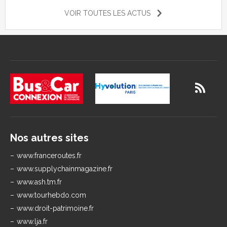
VOIR TOUTES LES ACTUS
Nos autres sites
www.franceroutes.fr
www.supplychainmagazine.fr
www.ash.tm.fr
www.tourhebdo.com
www.droit-patrimoine.fr
www.lja.fr