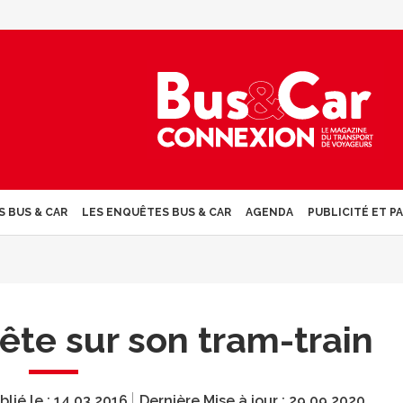
S BUS & CAR
LES ENQUÊTES BUS & CAR
AGENDA
PUBLICITÉ ET P
te sur son tram-train
blié le :
14.03.2016
Dernière Mise à jour :
29.09.2020