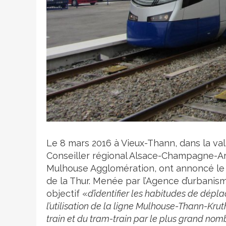
Crédit photo
Le 8 mars 2016 à Vieux-Thann, dans la val
Conseiller régional Alsace-Champagne-Ar
Mulhouse Agglomération, ont annoncé le 
de la Thur. Menée par l’Agence d’urbanis
objectif «
d’identifier les habitudes de dépl
l’utilisation de la ligne Mulhouse-Thann-Kruth,
train et du tram-train par le plus grand nom