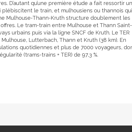
es. D’autant qu’une première étude a fait ressortir u
i plébiscitent le train, et mulhousiens ou thannois qu
ligne Mulhouse-Thann-Kruth structure doublement les
 offres. Le tram-train entre Mulhouse et Thann Saint-
ways urbains puis via la ligne SNCF de Kruth. Le TER
e Mulhouse, Lutterbach, Thann et Kruth (38 km). En
rculations quotidiennes et plus de 7000 voyageurs, do
égularité (trams-trains + TER) de 97,3 %.