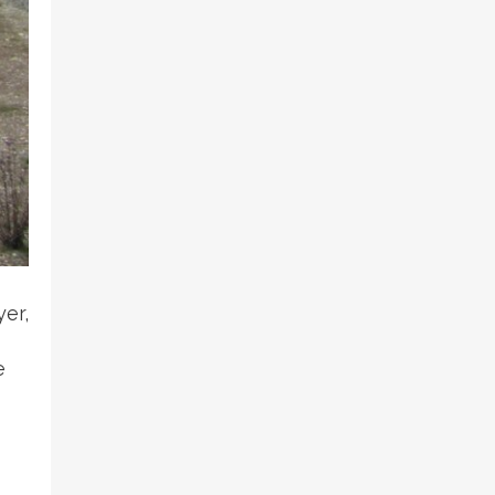
yer,
e