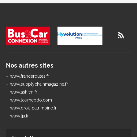
Nos autres sites
www.franceroutes.fr
www.supplychainmagazine.fr
www.ash.tm.fr
www.tourhebdo.com
www.droit-patrimoine.fr
www.lja.fr