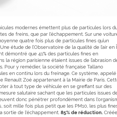
hicules modernes émettent plus de particules lors d
ttes de freins, que par l'échappement. Sur une voitur
oyenne quatre fois plus de particules fines qu’un
e étude de l’Observatoire de la qualité de l’air en Î
nt démontré que 41% des particules fines en
ns la région parisienne étaient issues de l’abrasion d
. Pour y remédier, la société française Tallano
ules en continu lors du freinage. Ce système, appelé
e Renault Zoé appartenant à la Mairie de Paris. Cet
pter à tout type de véhicule en se greffant sur des
 mesure salutaire sachant que les particules issues d
t peuvent donc pénétrer profondément dans l'organis
s, soit mille fois plus petit que les PM10, les plus fine
la sortie de l'échappement.
85% de réduction.
Créée