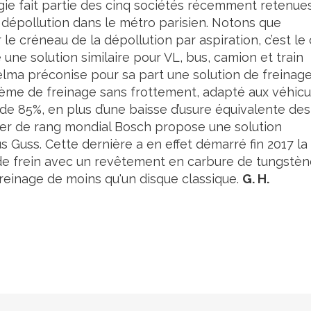
ogie fait partie des cinq sociétés récemment retenue
dépollution dans le métro parisien. Notons que
 le créneau de la dépollution par aspiration, c’est le
ne solution similaire pour VL, bus, camion et train
 Telma préconise pour sa part une solution de freinag
tème de freinage sans frottement, adapté aux véhicu
 de 85%, en plus d’une baisse d’usure équivalente des
tier de rang mondial Bosch propose une solution
rus Guss. Cette dernière a en effet démarré fin 2017 la
 de frein avec un revêtement en carbure de tungstèn
freinage de moins qu'un disque classique.
G. H.