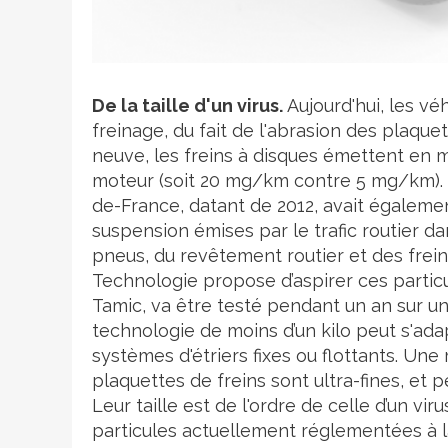
Crédit photo
De la taille d'un virus.
Aujourd'hui, les vé
freinage, du fait de l'abrasion des plaque
neuve, les freins à disques émettent en m
moteur (soit 20 mg/km contre 5 mg/km). Un
de-France, datant de 2012, avait égaleme
suspension émises par le trafic routier da
pneus, du revêtement routier et des freins
Technologie propose d’aspirer ces partic
Tamic, va être testé pendant un an sur un
technologie de moins d’un kilo peut s'ada
systèmes d'étriers fixes ou flottants. Une
plaquettes de freins sont ultra-fines, e
Leur taille est de l'ordre de celle d’un viru
particules actuellement réglementées à 