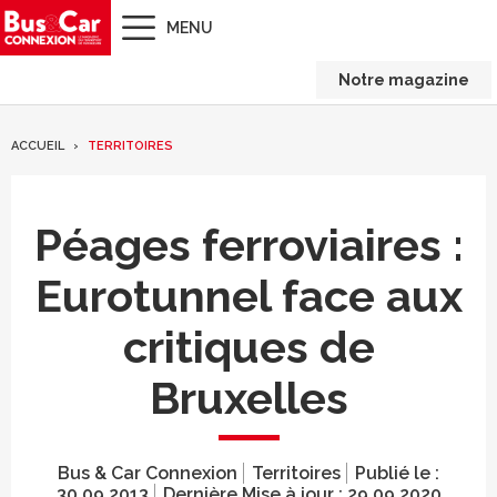
MENU
Notre magazine
ACCUEIL
TERRITOIRES
Péages ferroviaires :
Eurotunnel face aux
critiques de
Bruxelles
Bus & Car Connexion
Territoires
Publié le :
30.09.2013
Dernière Mise à jour :
29.09.2020