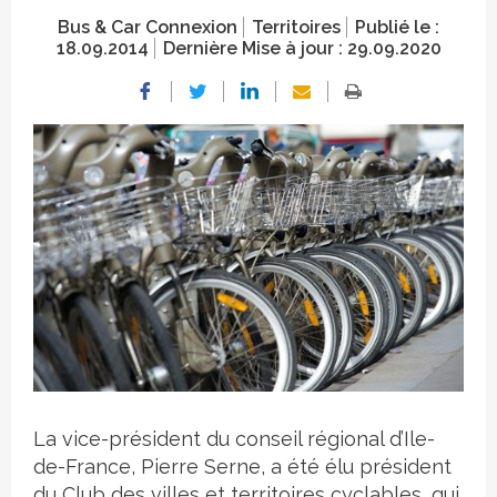
Bus & Car Connexion
Territoires
Publié le :
18.09.2014
Dernière Mise à jour :
29.09.2020
Crédit photo
La vice-président du conseil régional d’Ile-
de-France, Pierre Serne, a été élu président
du Club des villes et territoires cyclables, qui