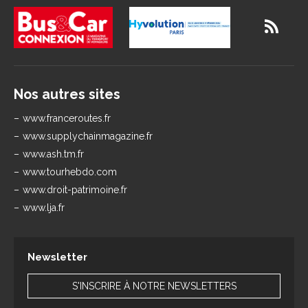
Nos autres sites
www.franceroutes.fr
www.supplychainmagazine.fr
www.ash.tm.fr
www.tourhebdo.com
www.droit-patrimoine.fr
www.lja.fr
Newsletter
S'INSCRIRE À NOTRE NEWSLETTERS