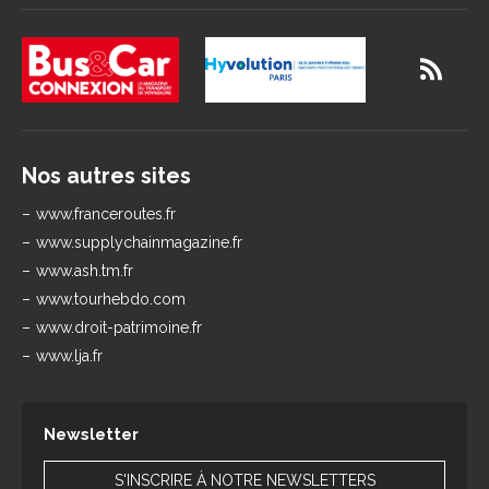
Nos autres sites
www.franceroutes.fr
www.supplychainmagazine.fr
www.ash.tm.fr
www.tourhebdo.com
www.droit-patrimoine.fr
www.lja.fr
Newsletter
S'INSCRIRE À NOTRE NEWSLETTERS