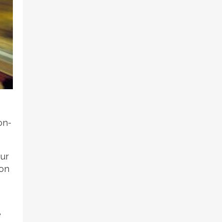
on-
our
son
e