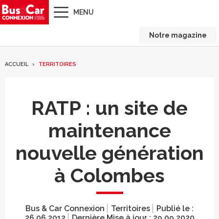
MENU
Notre magazine
ACCUEIL
TERRITOIRES
RATP : un site de
maintenance
nouvelle génération
à Colombes
Bus & Car Connexion
Territoires
Publié le :
26.06.2012
Dernière Mise à jour :
29.09.2020