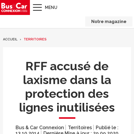
MENU
Notre magazine
ACCUEIL
TERRITOIRES
RFF accusé de
laxisme dans la
protection des
lignes inutilisées
Bus & Car Connexion
Territoires
Publié le :
13.10.2014
Dernière Mise à jour :
29.09.2020