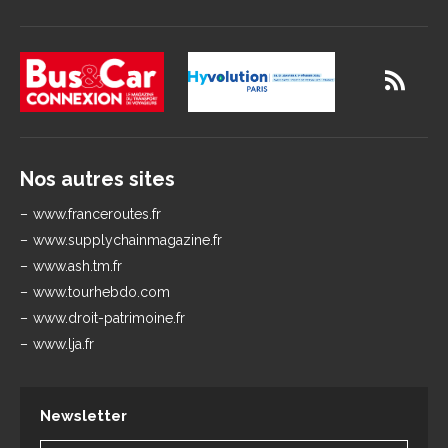
Nos autres sites
www.franceroutes.fr
www.supplychainmagazine.fr
www.ash.tm.fr
www.tourhebdo.com
www.droit-patrimoine.fr
www.lja.fr
Newsletter