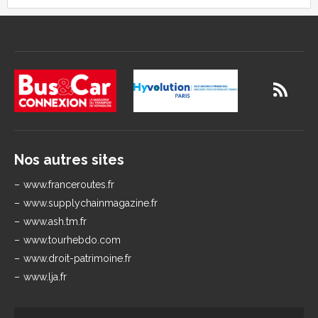
Nos autres sites
www.franceroutes.fr
www.supplychainmagazine.fr
www.ash.tm.fr
www.tourhebdo.com
www.droit-patrimoine.fr
www.lja.fr