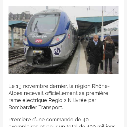
Crédit photo
Le 19 novembre dernier, la région Rhône-
Alpes recevait officiellement sa première
rame électrique Regio 2 N livrée par
Bombardier Transport.
Première d’une commande de 40
exemplaires et pour un total de 400 millions