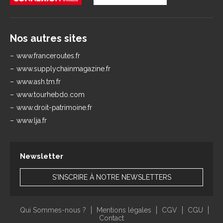
Nos autres sites
www.franceroutes.fr
www.supplychainmagazine.fr
www.ash.tm.fr
www.tourhebdo.com
www.droit-patrimoine.fr
www.lja.fr
Newsletter
S'INSCRIRE À NOTRE NEWSLETTERS
Qui Sommes-nous ?
Mentions légales
CGV
CGU
Contact