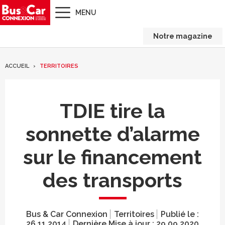
MENU
Notre magazine
ACCUEIL
TERRITOIRES
TDIE tire la
sonnette d’alarme
sur le financement
des transports
Bus & Car Connexion
Territoires
Publié le :
26.11.2014
Dernière Mise à jour :
29.09.2020