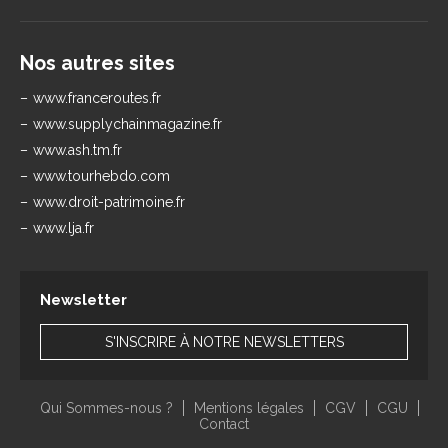
Nos autres sites
www.franceroutes.fr
www.supplychainmagazine.fr
www.ash.tm.fr
www.tourhebdo.com
www.droit-patrimoine.fr
www.lja.fr
Newsletter
S'INSCRIRE À NOTRE NEWSLETTERS
Qui Sommes-nous ?
Mentions légales
CGV
CGU
Contact