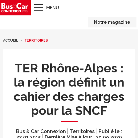
MENU
Notre magazine
ACCUEIL
TERRITOIRES
TER Rhône-Alpes :
la région définit un
cahier des charges
pour la SNCF
Bus & Car Connexion
Territoires
Publié le :
23.01.2015
Dernière Mise à jour :
29.09.2020