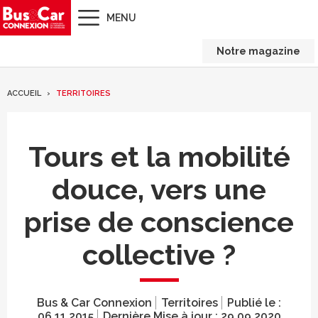
MENU
Notre magazine
ACCUEIL
TERRITOIRES
Tours et la mobilité
douce, vers une
prise de conscience
collective ?
Bus & Car Connexion
Territoires
Publié le :
06.11.2015
Dernière Mise à jour :
29.09.2020