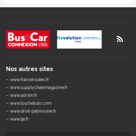
Nos autres sites
www.franceroutes.fr
www.supplychainmagazine.fr
www.ash.tm.fr
www.tourhebdo.com
www.droit-patrimoine.fr
www.lja.fr