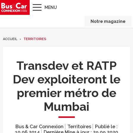
MENU
Notre magazine
ACCUEIL
TERRITOIRES
Transdev et RATP
Dev exploiteront le
premier métro de
Mumbai
Bus & Car Connexion
Territoires
Publié le :
10.06.2014
Dernière Mise à jour :
29.09.2020