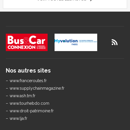
Nos autres sites
www.franceroutes.fr
www.supplychainmagazine.fr
www.ash.tm.fr
www.tourhebdo.com
www.droit-patrimoine.fr
www.lja.fr