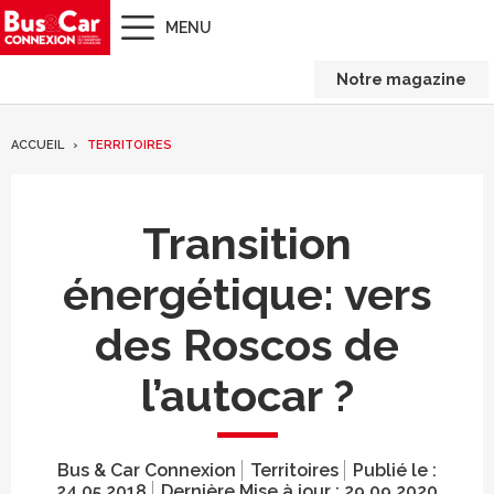
MENU
Notre magazine
ACCUEIL
TERRITOIRES
Transition
énergétique: vers
des Roscos de
l’autocar ?
Bus & Car Connexion
Territoires
Publié le :
24.05.2018
Dernière Mise à jour :
29.09.2020