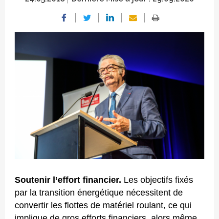
Crédit photo
Soutenir l’effort financier.
Les objectifs fixés
par la transition énergétique nécessitent de
convertir les flottes de matériel roulant, ce qui
implique de gros efforts financiers, alors même