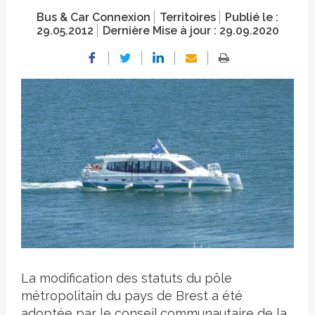
Bus & Car Connexion
Territoires
Publié le :
29.05.2012
Dernière Mise à jour :
29.09.2020
Crédit photo
La modification des statuts du pôle
métropolitain du pays de Brest a été
adoptée par le conseil communautaire de la