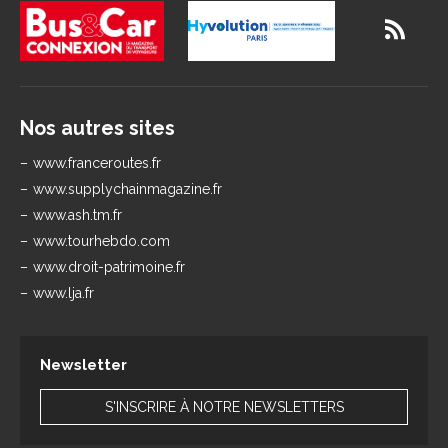
Nos autres sites
www.franceroutes.fr
www.supplychainmagazine.fr
www.ash.tm.fr
www.tourhebdo.com
www.droit-patrimoine.fr
www.lja.fr
Newsletter
S'INSCRIRE À NOTRE NEWSLETTERS