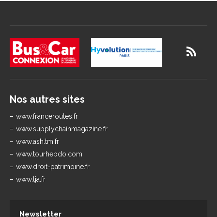
Nos autres sites
www.franceroutes.fr
www.supplychainmagazine.fr
www.ash.tm.fr
www.tourhebdo.com
www.droit-patrimoine.fr
www.lja.fr
Newsletter