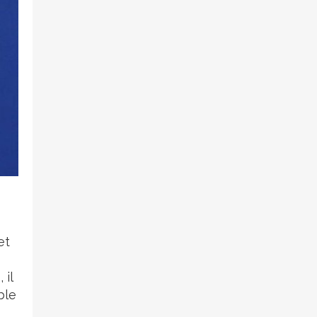
et
 il
ble