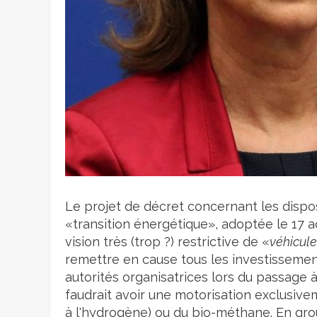
Crédit photo
Le projet de décret concernant les disposi
«transition énergétique», adoptée le 17 a
vision très (trop ?) restrictive de «
véhicule
remettre en cause tous les investissements
autorités organisatrices lors du passage à 
faudrait avoir une motorisation exclusive
à l'hydrogène) ou du bio-méthane. En gro