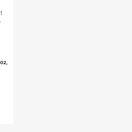
t
,
02,