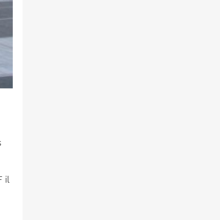
s
 il