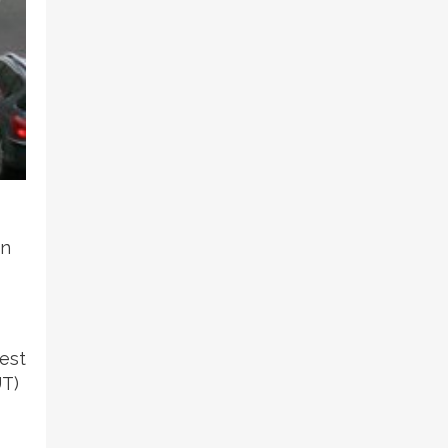
on
 est
UT)