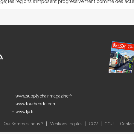
nge; les régions s’imposent progressivement comme des acteur
www.supplychainmagazine.fr
www.tourhebdo.com
www.lja.fr
Qui Sommes-nous ?
Mentions légales
CGV
CGU
Contac