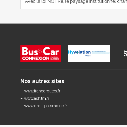
Avec la loi NOTRe, le paysage institutionnel cha
Nos autres sites
www.franceroutes.fr
www.ash.tm.fr
www.droit-patrimoine.fr