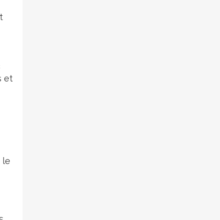
t
c
s et
 le
s