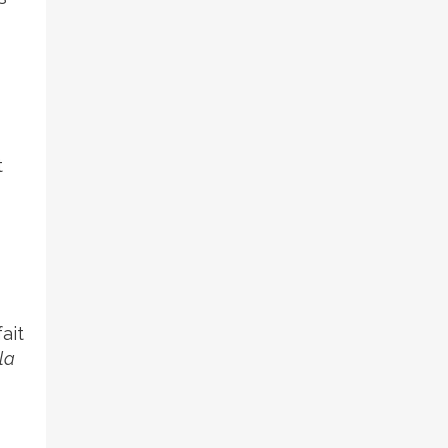
t
ait
la