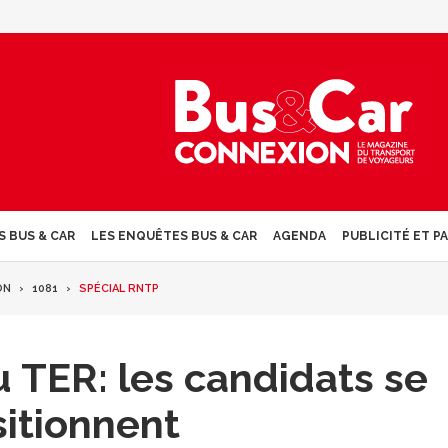
S BUS & CAR
LES ENQUÊTES BUS & CAR
AGENDA
PUBLICITÉ ET P
ON
1081
SPÉCIAL RNTP
u TER: les candidats se
itionnent