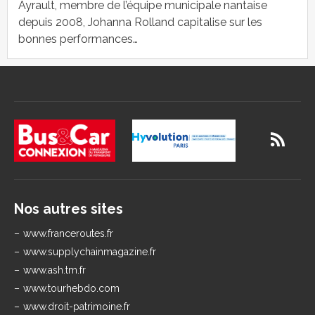
Ayrault, membre de l’équipe municipale nantaise
depuis 2008, Johanna Rolland capitalise sur les
bonnes performances…
Nos autres sites
www.franceroutes.fr
www.supplychainmagazine.fr
www.ash.tm.fr
www.tourhebdo.com
www.droit-patrimoine.fr