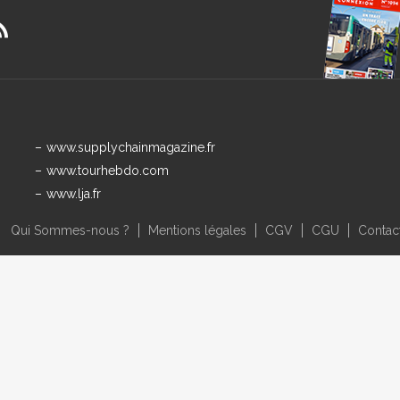
www.supplychainmagazine.fr
www.tourhebdo.com
www.lja.fr
Qui Sommes-nous ?
Mentions légales
CGV
CGU
Contac