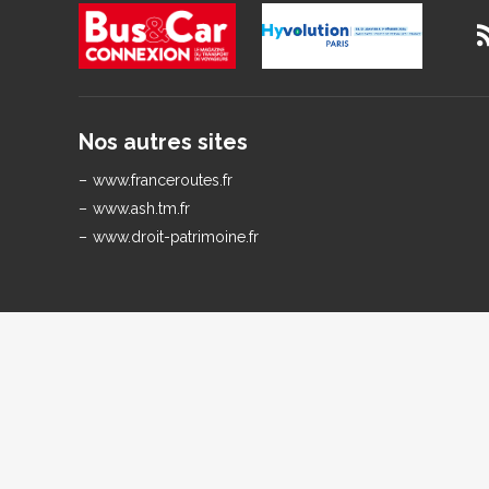
Nos autres sites
www.franceroutes.fr
www.ash.tm.fr
www.droit-patrimoine.fr