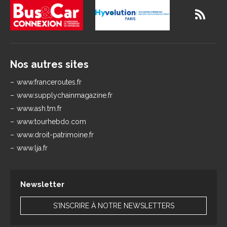
Nos autres sites
www.franceroutes.fr
www.supplychainmagazine.fr
www.ash.tm.fr
www.tourhebdo.com
www.droit-patrimoine.fr
www.lja.fr
Newsletter
S'INSCRIRE À NOTRE NEWSLETTERS