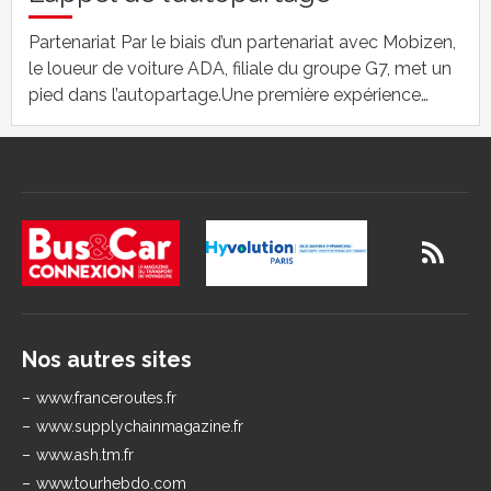
Partenariat Par le biais d’un partenariat avec Mobizen,
le loueur de voiture ADA, filiale du groupe G7, met un
pied dans l’autopartage.Une première expérience…
Nos autres sites
www.franceroutes.fr
www.supplychainmagazine.fr
www.ash.tm.fr
www.tourhebdo.com