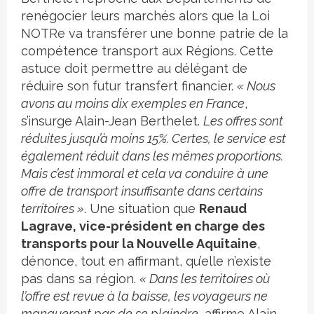
renégocier leurs marchés alors que la Loi
NOTRe va transférer une bonne patrie de la
compétence transport aux Régions. Cette
astuce doit permettre au délégant de
réduire son futur transfert financier.
« Nous
avons au moins dix exemples en France
,
s’insurge Alain-Jean Berthelet.
Les offres sont
réduites jusqu’à moins 15%. Certes, le service est
également réduit dans les mêmes proportions.
Mais c’est immoral et cela va conduire à une
offre de transport insuffisante dans certains
territoires »
. Une situation que
Renaud
Lagrave, vice-président en charge des
transports pour la Nouvelle Aquitaine
,
dénonce, tout en affirmant, qu’elle n’existe
pas dans sa région.
« Dans les territoires où
l’offre est revue à la baisse, les voyageurs ne
manqueront pas de se plaindre
, affirme Alain-