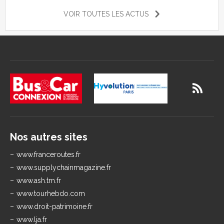
VOIR TOUTES LES ACTUS
Nos autres sites
www.franceroutes.fr
www.supplychainmagazine.fr
www.ash.tm.fr
www.tourhebdo.com
www.droit-patrimoine.fr
www.lja.fr