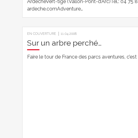
ArdècheVert-tige (Vallon-Pont-d’Arc)Tél.: 04 75 
ardeche.comAdventure…
EN COUVERTURE
11.04.2008
Sur un arbre perché…
Faire le tour de France des parcs aventures, c’est 