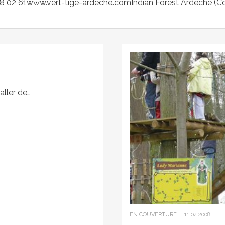
88 02 61www.vert-tige-ardeche.comIndian Forest Ardèche (Coux
aller de…
EN COUVERTURE
11.04.2008