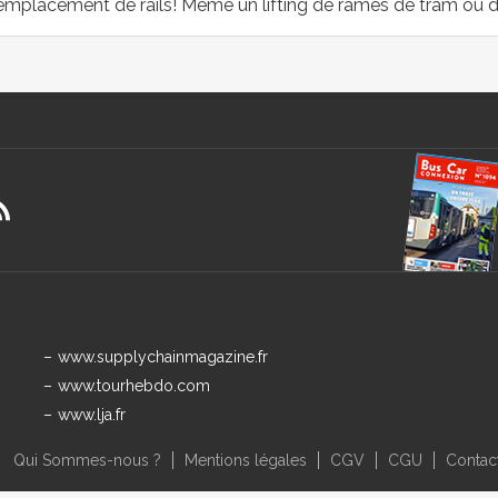
un remplacement de rails! Même un lifting de rames de tram ou
www.supplychainmagazine.fr
www.tourhebdo.com
www.lja.fr
Qui Sommes-nous ?
Mentions légales
CGV
CGU
Contac