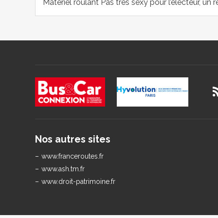
Matériel roulant Pas très sexy pour l’électeur, 
Nos autres sites
www.franceroutes.fr
www.ash.tm.fr
www.droit-patrimoine.fr