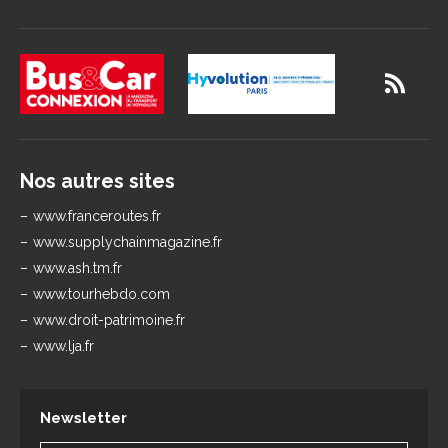
Nos autres sites
www.franceroutes.fr
www.supplychainmagazine.fr
www.ash.tm.fr
www.tourhebdo.com
www.droit-patrimoine.fr
www.lja.fr
Newsletter