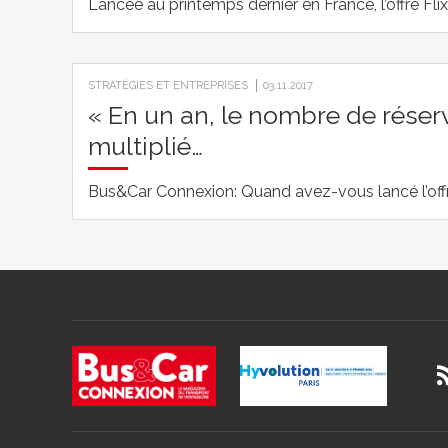
Lancée au printemps dernier en France, l’offre Fl
STRATÉGIES ET ENTREPRISES
03.11.2017
« En un an, le nombre de réser
multiplié…
Bus&Car Connexion: Quand avez-vous lancé l’offr